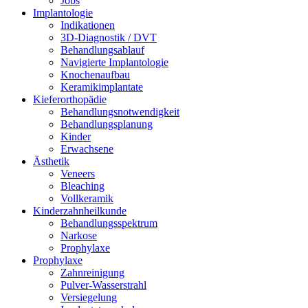
Jobs
Implantologie
Indikationen
3D-Diagnostik / DVT
Behandlungsablauf
Navigierte Implantologie
Knochenaufbau
Keramikimplantate
Kieferorthopädie
Behandlungsnotwendigkeit
Behandlungsplanung
Kinder
Erwachsene
Ästhetik
Veneers
Bleaching
Vollkeramik
Kinderzahnheilkunde
Behandlungsspektrum
Narkose
Prophylaxe
Prophylaxe
Zahnreinigung
Pulver-Wasserstrahl
Versiegelung