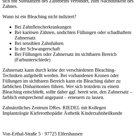
sich mit Substanzen des Zahnbeins verbindet, zum Nachdunkeln des
Zahnes.
Wann ist ein Bleaching nicht indiziert?
Bei Zahnfleischerkrankungen
Bei kariösen Zähnen, undichten Füllungen oder schadhaftem
Zahnersatz
Bei sensiblen Zahnhälsen
In der Schwangerschaft
Bei Füllungen oder Zahnersatz im sichtbaren Bereich
(Farbunterschiede)
Zahnersatz kann durch keine der verschiedenen Bleaching-
Techniken aufgehellt werden. Bei vorhandenen Kronen oder
Füllungen im sichtbaren Bereich kann ein Bleaching daher zu
farblichen Disharmonien führen. Wer sich trotzdem zu einem
Bleaching entschließt, sollte daher ggf. bereit sein, den Zahnersatz –
farblich entsprechend angepasst – erneuern zu lassen.
Zahnärztliches Zentrum DRes. RIEDEL mit Kollegen
Implantologie Kieferorthopädie Ästhetik Kinderzahnheilkunde
Von-Erthal-Straße 5 · 97725 Elfershausen